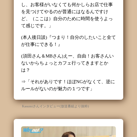
し、お客様がいなくても何かしらお店で仕事
を見つけてやるのが普通にはなるんですけ
ど、（ここは）自分のために時間を使うよっ
て感じです。」
(本人後日談)『つまり！自分のしたいこと全て
が仕事にできる！』
(須田さん＆
MB
さん)えー、自由！お客さんい
ないからちょっとカフェ行ってきますとか
は？
⇒「それがありです！ほぼ
NG
がなくて、逆に
ルールがないのが魅力の１つです」
Kasumi
さんインタビュー(放送番組より抜粋)