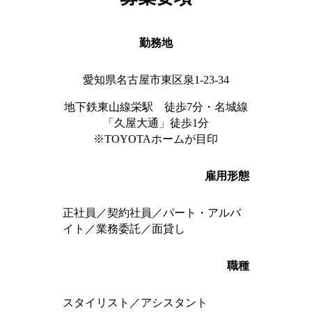
勤務地
愛知県
名古屋市東区泉
1-23-34
地下鉄東山線栄駅 徒歩
7
分・名城線
「久屋大通」徒歩
1
分
※
TOYOTA
ホームが目印
雇用形態
正社員／契約社員／パート・アルバ
イト／業務委託／面貸し
職種
スタイリスト／アシスタント