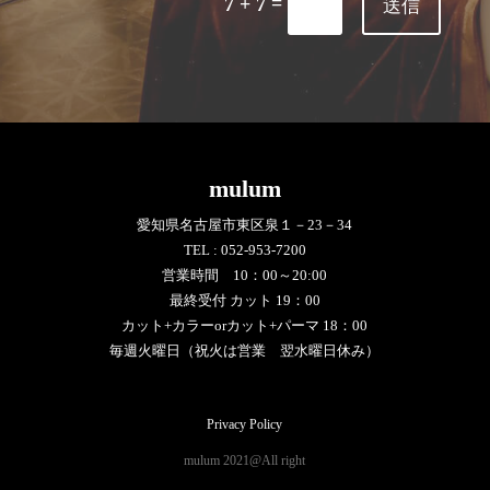
=
7 + 7
送信
mulum
愛知県名古屋市東区泉１－23－34
TEL :
052-953-7200
営業時間 10：00～20:00
最終受付 カット 19：00
カット+カラーorカット+パーマ 18：00
毎週火曜日（祝火は営業 翌水曜日休み）
Privacy Policy
&#x37;
mulum 2021@All right