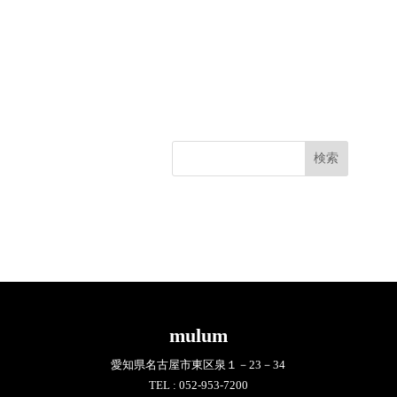
ゴ
リ
ー
検索
mulum
愛知県名古屋市東区泉１－23－34
TEL :
052-953-7200